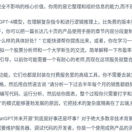
全不影响的核心价值，你用的是它整理和组织信息的能力,而不
s提供的GPT-4模型，在理解复杂指令和进行逻辑推理上，比免费的
，你可以把一篇长达几十页的产品使用手册的章节内容分段复制
么样的具体好处？” 它能快速帮你提炼出来，或者，你在学习
模拟一个股票分析师和一个大学新生的交流，简单解释一下市盈
习引导，以前你可能需要一个有耐心的老师,而现在这项服务就整
析功能，它们也都是封装在付费服务里的高级工具，你不需要去装复
l表格，然后用自然语言说 “请分析一下过去半年每个月的销售额
动编写代码、运行分析、然后给你图表，整个过程你只需要打字和上
务”的模式能够蓬勃发展的原因，它把技术的复杂度隔离在了云端
hatGPT并未开源”到底是好事还是坏事？对于绝大多数非技术
需要维护服务器、调试代码的开发者，你是一个使用成熟产品的