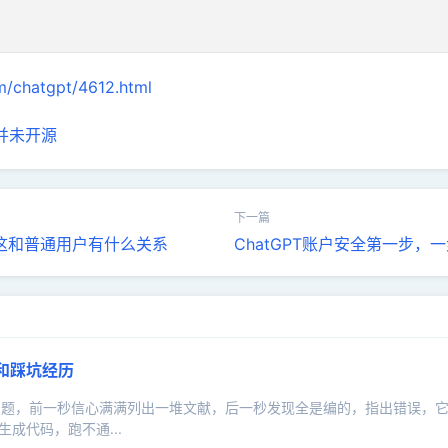
m/chatgpt/4612.html
pt并未开源
及这和普通用户有什么关系
ChatGPT账户安全第一步
歉和踩坑经历
学术问题，前一秒信心满满列出一堆文献，后一秒发现全是编的，指出错误，
成代码，跑不通...