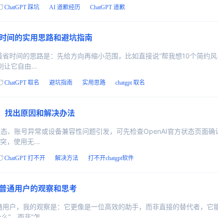
ChatGPT 踩坑
AI 道歉经历
ChatGPT 道歉
你省时间的实用思路和避坑指南
法，最省时间的思路是：先给方向再缩小范围，比如直接说“帮我想10个简约
让它自由...
ChatGPT 取名
避坑指南
实用思路
chatgpt 取名
号，找出原因和解决办法
器状态、账号异常或设备兼容性问题引发，可先检查OpenAI官方状态页面
，使用无...
ChatGPT 打不开
解决方法
打不开chatgpt软件
一个普通用户的观察和思考
名普通用户，我的观察是：它更像是一位高效的助手，而非直接的替代者，
，而非“怎...