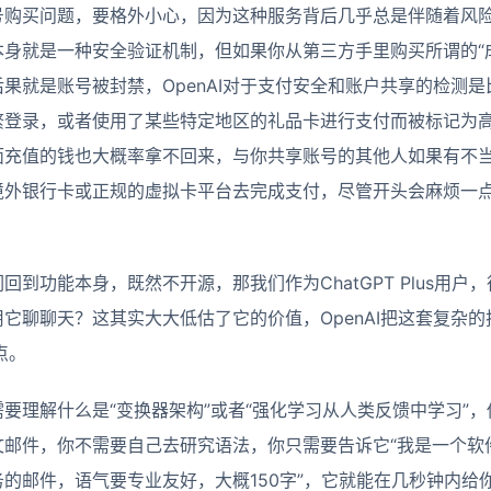
号购买问题，要格外小心，因为这种服务背后几乎总是伴随着风
身就是一种安全验证机制，但如果你从第三方手里购买所谓的“
果就是账号被封禁，OpenAI对于支付安全和账户共享的检测
繁登录，或者使用了某些特定地区的礼品卡进行支付而被标记为
面充值的钱也大概率拿不回来，与你共享账号的其他人如果有不
境外银行卡或正规的虚拟卡平台去完成支付，尽管开头会麻烦一点
到功能本身，既然不开源，那我们作为ChatGPT Plus用
它聊聊天？这其实大大低估了它的价值，OpenAI把这套复杂
点。
要理解什么是“变换器架构”或者“强化学习从人类反馈中学习”
文邮件，你不需要自己去研究语法，你只需要告诉它“我是一个软
的邮件，语气要专业友好，大概150字”，它就能在几秒钟内给