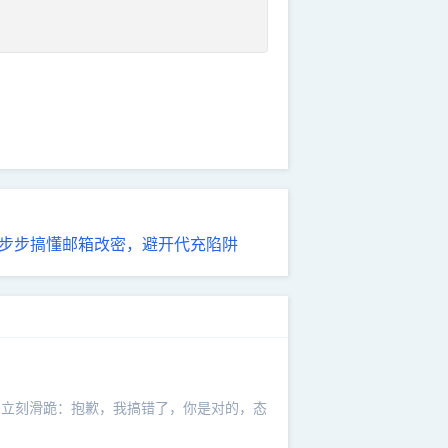
，一步步搞懂邮箱改密，避开代充陷阱
它立刻滑跪：抱歉，我搞错了，你是对的，态