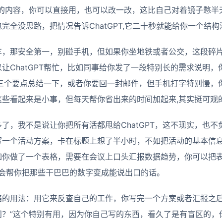
你的内容，你可以直接用，也可以改一改，这比自己对着镜子憋半
完全没思路，把情况告诉ChatGPT,它二十秒就能给你一个结
车，那安全第一，别碰手机，但如果你坐地铁或者公交，这段碎
让ChatGPT帮忙，比如同事给你发了一段特别长的需求说明
它用三个要点总结一下，或者你要回一封邮件，但手机打字特别慢
些看起来是小事，但每天帮你省出来的时间加起来,其实挺可观
了，我不是说让你把所有活都甩给ChatGPT，这不现实，也
一个活动方案，卡在标题上想了半小时，不如把活动的基本信息告
如你做了一个表格，需要在会议上口头汇报数据趋势，你可以把表
它会帮你把那些干巴巴的数字变成能说出口的话。
略的用法：用它来反查自己的工作，你写完一个方案或者汇报之后
问？”这个特别有用，因为你自己写的东西，看久了是有盲区的，