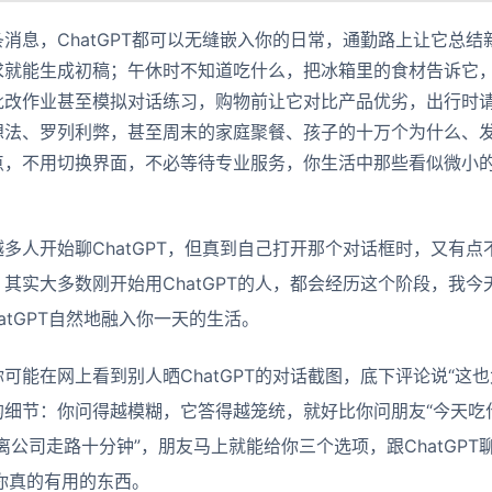
消息，ChatGPT都可以无缝嵌入你的日常，通勤路上让它总
求就能生成初稿；午休时不知道吃什么，把冰箱里的食材告诉它
批改作业甚至模拟对话练习，购物前让它对比产品优劣，出行时
想法、罗列利弊，甚至周末的家庭聚餐、孩子的十万个为什么、
点，不用切换界面，不必等待专业服务，你生活中那些看似微小
多人开始聊ChatGPT，但真到自己打开那个对话框时，又有
其实大多数刚开始用ChatGPT的人，都会经历这个阶段，我
atGPT自然地融入你一天的生活。
可能在网上看到别人晒ChatGPT的对话截图，底下评论说“这
细节：你问得越模糊，它答得越笼统，就好比你问朋友“今天吃什
离公司走路十分钟”，朋友马上就能给你三个选项，跟ChatGP
你真的有用的东西。