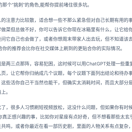
演的那个“挑刺”的角色,能帮你提前堵住很多坑。
的注意力比较散，适合想一些不那么紧急但对自己长期有用的事情
学做菜但总做不好，你可以告诉它你现在冰箱里有什么，让它给
没问它自己也会做了，或者你想周末带家人出去玩，但不知道该
给你的推荐会比你在社交媒体上刷到的更贴合你的实际情况。
是两三点那阵，容易犯困，这时候可以用ChatGPT处理一些
几页，让它帮你归纳成几个议题，每个议题下面列出结论和待办
这些活你自己干当然也能干，但确实太消耗时间，而且大部分是体力
情上。
化了，很多人习惯刷短视频放松，这没什么问题，但如果你有时
聊点你真正感兴趣的事，比如你对星座有点好奇，但不想看那些太
生共鸣，或者你最近在看一部历史剧，里面的人物关系有点复杂