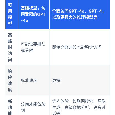
可
基础模型，访
用
全面访问GPT-4o、GPT-4，
问受限的GPT
模
以及更强大的推理模型等
-4o
型
高
峰
可能需要排队
时
即使高峰时段也能稳定访问
或受限
访
问
响
应
标准速度
更快
速
度
新
优先体验，如联网搜索、图像
较晚才能体验
功
生成、高级数据分析、语音对
到
能
话等