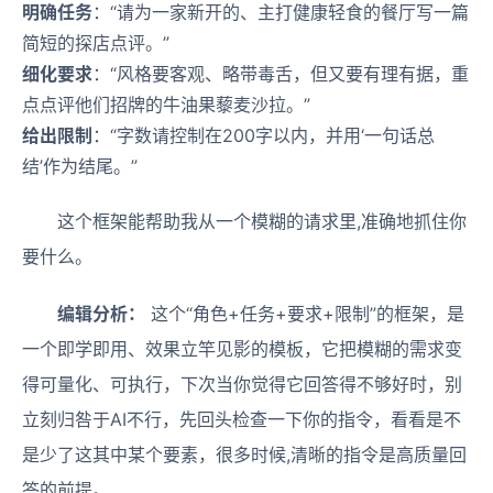
明确任务
：“请为一家新开的、主打健康轻食的餐厅写一篇
简短的探店点评。”
细化要求
：“风格要客观、略带毒舌，但又要有理有据，重
点点评他们招牌的牛油果藜麦沙拉。”
给出限制
：“字数请控制在200字以内，并用‘一句话总
结’作为结尾。”
这个框架能帮助我从一个模糊的请求里,准确地抓住你
要什么。
编辑分析：
这个“角色+任务+要求+限制”的框架，是
一个即学即用、效果立竿见影的模板，它把模糊的需求变
得可量化、可执行，下次当你觉得它回答得不够好时，别
立刻归咎于AI不行，先回头检查一下你的指令，看看是不
是少了这其中某个要素，很多时候,清晰的指令是高质量回
答的前提。